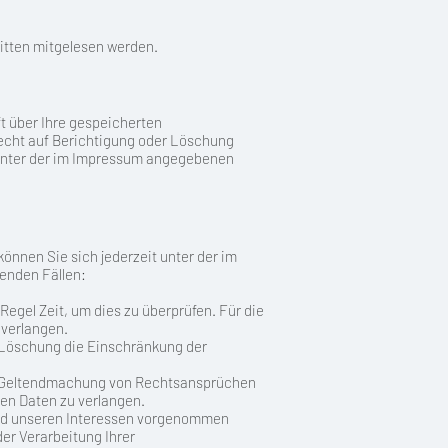
ritten mitgelesen werden.
t über Ihre gespeicherten
echt auf Berichtigung oder Löschung
 unter der im Impressum angegebenen
önnen Sie sich jederzeit unter der im
enden Fällen:
Regel Zeit, um dies zu überprüfen. Für die
 verlangen.
 Löschung die Einschränkung der
er Geltendmachung von Rechtsansprüchen
en Daten zu verlangen.
und unseren Interessen vorgenommen
er Verarbeitung Ihrer