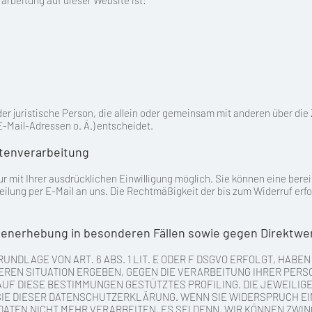
rarbeitung auf dieser Website ist:
 oder juristische Person, die allein oder gemeinsam mit anderen über di
-Mail-Adressen o. Ä.) entscheidet.
atenverarbeitung
 mit Ihrer ausdrücklichen Einwilligung möglich. Sie können eine bereits
teilung per E-Mail an uns. Die Rechtmäßigkeit der bis zum Widerruf erf
enerhebung in besonderen Fällen sowie gegen Direktwer
DLAGE VON ART. 6 ABS. 1 LIT. E ODER F DSGVO ERFOLGT, HABEN
DEREN SITUATION ERGEBEN, GEGEN DIE VERARBEITUNG IHRER P
 AUF DIESE BESTIMMUNGEN GESTÜTZTES PROFILING. DIE JEWEILI
IE DIESER DATENSCHUTZERKLÄRUNG. WENN SIE WIDERSPRUCH EI
TEN NICHT MEHR VERARBEITEN, ES SEI DENN, WIR KÖNNEN ZWI