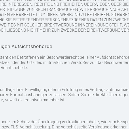
IHRE INTERESSEN, RECHTE UND FREIHEITEN ÜBERWIEGEN ODER DIE
TEIDIGUNG VON RECHTSANSPRÜCHEN (WIDERSPRUCH NACH ART. 21
EN VERARBEITET, UM DIREKTWERBUNG ZU BETREIBEN, SO HABEN 
NG SIE BETREFFENDER PERSONENBEZOGENER DATEN ZUM ZWECKE
 SOWEIT ES MIT SOLCHER DIREKTWERBUNG IN VERBINDUNG STEHT.
CHLIESSEND NICHT MEHR ZUM ZWECKE DER DIREKTWERBUNG VERW
digen Aufsichtsbehörde
teht den Betroffenen ein Beschwerderecht bei einer Aufsichtsbehörde,
platzes oder des Orts des mutmaßlichen Verstoßes zu. Das Beschwerde
r Rechtsbehelfe.
undlage Ihrer Einwilligung oder in Erfüllung eines Vertrags automatisie
aren Format aushändigen zu lassen. Sofern Sie die direkte Übertragu
ur, soweit es technisch machbar ist.
und zum Schutz der Übertragung vertraulicher Inhalte, wie zum Beispie
- bzw. TLS-Verschlüsselung. Eine verschlüsselte Verbindung erkennen S