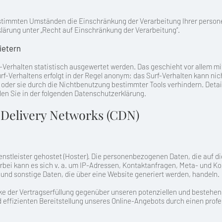
timmten Umständen die Einschränkung der Verarbeitung Ihrer person
ärung unter „Recht auf Einschränkung der Verarbeitung“.
ietern
-Verhalten statistisch ausgewertet werden. Das geschieht vor allem m
f-Verhaltens erfolgt in der Regel anonym; das Surf-Verhalten kann nic
oder sie durch die Nichtbenutzung bestimmter Tools verhindern. Detail
en Sie in der folgenden Datenschutzerklärung.
 Delivery Networks (CDN)
enstleister gehostet (Hoster). Die personenbezogenen Daten, die auf d
rbei kann es sich v. a. um IP-Adressen, Kontaktanfragen, Meta- und 
nd sonstige Daten, die über eine Website generiert werden, handeln.
e der Vertragserfüllung gegenüber unseren potenziellen und bestehende
 effizienten Bereitstellung unseres Online-Angebots durch einen professio