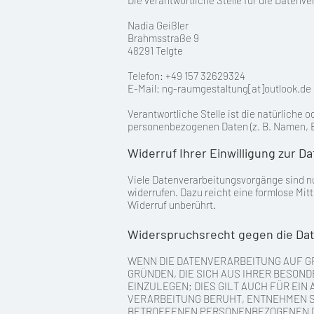
Die verantwortliche Stelle für die Datenve
Nadia Geißler
Brahmsstraße 9
48291 Telgte
Telefon: +49 157 32629324
E-Mail: ng-raumgestaltung[at]outlook.de
Verantwortliche Stelle ist die natürliche
personenbezogenen Daten (z. B. Namen, E
Widerruf Ihrer Einwilligung zur D
Viele Datenverarbeitungsvorgänge sind nur
widerrufen. Dazu reicht eine formlose Mit
Widerruf unberührt.
Widerspruchsrecht gegen die Dat
WENN DIE DATENVERARBEITUNG AUF GRUN
GRÜNDEN, DIE SICH AUS IHRER BESON
EINZULEGEN; DIES GILT AUCH FÜR EIN
VERARBEITUNG BERUHT, ENTNEHMEN S
BETROFFENEN PERSONENBEZOGENEN DA