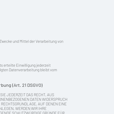
e Zwecke und Mittel der Verarbeitung von
 erteilte Einwilligung jederzeit
olgten Datenverarbeitung bleibt vom
bung (Art. 21 DSGVO)
 SIE JEDERZEIT DAS RECHT, AUS
ERSONENBEZOGENEN DATEN WIDERSPRUCH
GE RECHTSGRUNDLAGE, AUF DENEN EINE
NLEGEN, WERDEN WIR IHRE
NGENDE SCHUTZWÜRDIGE GRÜNDE FÜR