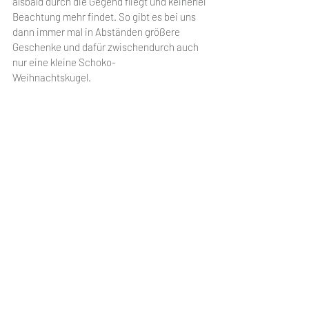
alsbald durch die Gegend fliegt und keinerlei 
Beachtung mehr findet. So gibt es bei uns 
dann immer mal in Abständen größere 
Geschenke und dafür zwischendurch auch 
nur eine kleine Schoko-
Weihnachtskugel.