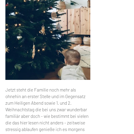
Jetzt steht die Familie noch mehr als 
ohnehin an erster Stelle und im Gegensatz 
zum Heiligen Abend sowie 1. und 2. 
Weihnachtstag die bei uns zwar wunderbar 
familiär aber doch - wie bestimmt bei vielen 
die das hier lesen nicht anders - zeitweise 
stressig ablaufen genieße ich es morgens 